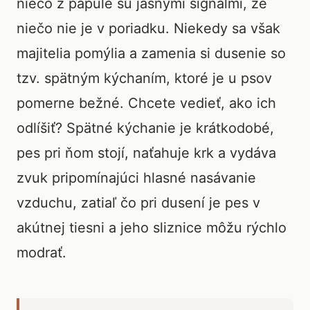
niečo z papule sú jasnými signálmi, že
niečo nie je v poriadku. Niekedy sa však
majitelia pomýlia a zamenia si dusenie so
tzv. spätným kýchaním, ktoré je u psov
pomerne bežné. Chcete vedieť, ako ich
odlíšiť? Spätné kýchanie je krátkodobé,
pes pri ňom stojí, naťahuje krk a vydáva
zvuk pripomínajúci hlasné nasávanie
vzduchu, zatiaľ čo pri dusení je pes v
akútnej tiesni a jeho sliznice môžu rýchlo
modrať.