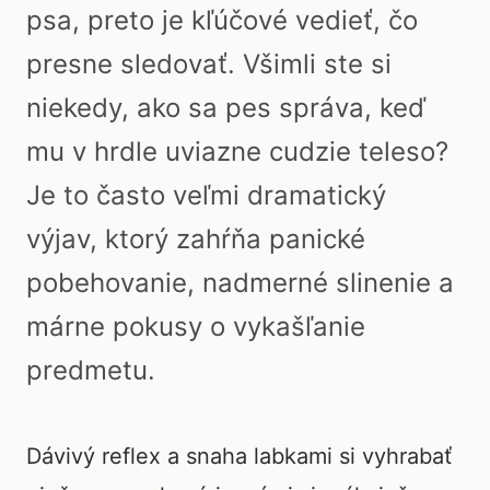
psa, preto je kľúčové vedieť, čo
presne sledovať. Všimli ste si
niekedy, ako sa pes správa, keď
mu v hrdle uviazne cudzie teleso?
Je to často veľmi dramatický
výjav, ktorý zahŕňa panické
pobehovanie, nadmerné slinenie a
márne pokusy o vykašľanie
predmetu.
Dávivý reflex a snaha labkami si vyhrabať