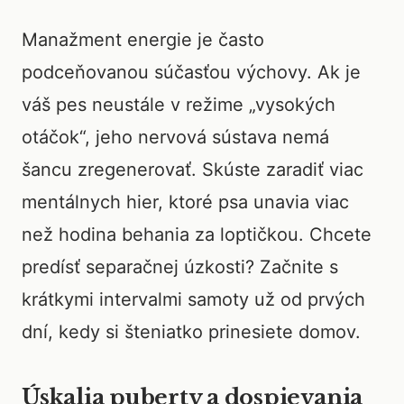
Manažment energie je často
podceňovanou súčasťou výchovy. Ak je
váš pes neustále v režime „vysokých
otáčok“, jeho nervová sústava nemá
šancu zregenerovať. Skúste zaradiť viac
mentálnych hier, ktoré psa unavia viac
než hodina behania za loptičkou. Chcete
predísť separačnej úzkosti? Začnite s
krátkymi intervalmi samoty už od prvých
dní, kedy si šteniatko prinesiete domov.
Úskalia puberty a dospievania