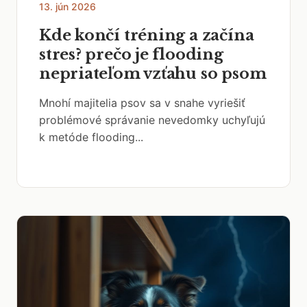
13. jún 2026
Kde končí tréning a začína
stres? prečo je flooding
nepriateľom vzťahu so psom
Mnohí majitelia psov sa v snahe vyriešiť
problémové správanie nevedomky uchyľujú
k metóde flooding...