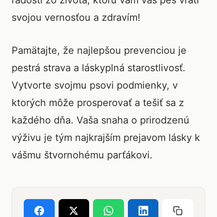
radosti zo života, ktorú vám váš pes vráti
svojou vernosťou a zdravím!
Pamätajte, že najlepšou prevenciou je
pestrá strava a láskyplná starostlivosť.
Vytvorte svojmu psovi podmienky, v
ktorých môže prosperovať a tešiť sa z
každého dňa. Vaša snaha o prirodzenú
výživu je tým najkrajším prejavom lásky k
vášmu štvornohému parťákovi.