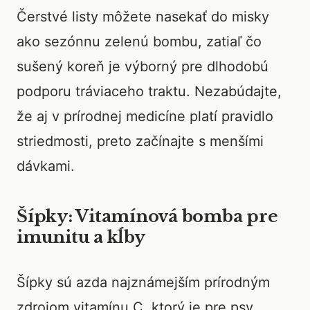
Čerstvé listy môžete nasekať do misky
ako sezónnu zelenú bombu, zatiaľ čo
sušený koreň je výborný pre dlhodobú
podporu tráviaceho traktu. Nezabúdajte,
že aj v prírodnej medicíne platí pravidlo
striedmosti, preto začínajte s menšími
dávkami.
Šípky: Vitamínová bomba pre
imunitu a kĺby
Šípky sú azda najznámejším prírodným
zdrojom vitamínu C, ktorý je pre psy