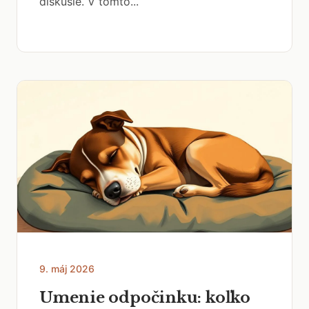
diskusie. V tomto...
9. máj 2026
Umenie odpočinku: koľko