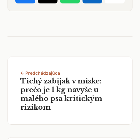
← Predchádzajúca
Tichý zabijak v miske:
prečo je 1 kg navyše u
malého psa kritickým
rizikom