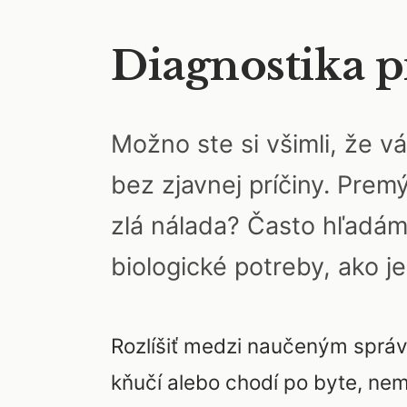
Diagnostika 
Možno ste si všimli, že v
bez zjavnej príčiny. Premý
zlá nálada? Často hľadá
biologické potreby, ako j
Rozlíšiť medzi naučeným sprá
kňučí alebo chodí po byte, nem