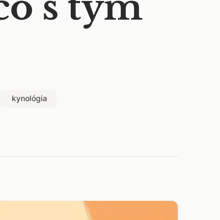
čo s tým
kynológia