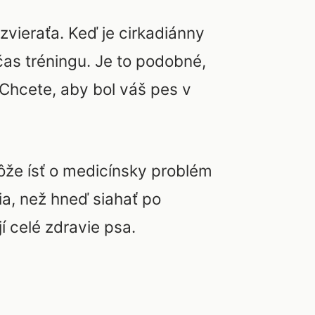
zvieraťa. Keď je cirkadiánny
as tréningu. Je to podobné,
Chcete, aby bol váš pes v
ôže ísť o medicínsky problém
ia, než hneď siahať po
 celé zdravie psa.