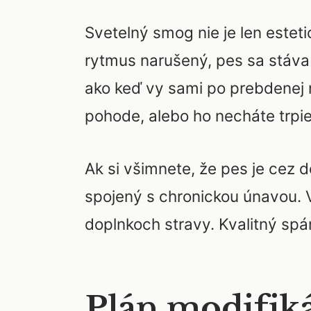
Svetelný smog nie je len esteti
rytmus narušený, pes sa stáva
ako keď vy sami po prebdenej 
pohode, alebo ho necháte trpi
Ak si všimnete, že pes je cez
spojený s chronickou únavou. V
doplnkoch stravy. Kvalitný spá
Plán modifiká