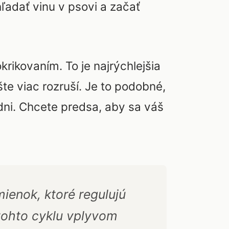
adať vinu v psovi a začať
rikovaním. To je najrýchlejšia
šte viac rozruší. Je to podobné,
dni. Chcete predsa, aby sa váš
ienok, ktoré regulujú
tohto cyklu vplyvom