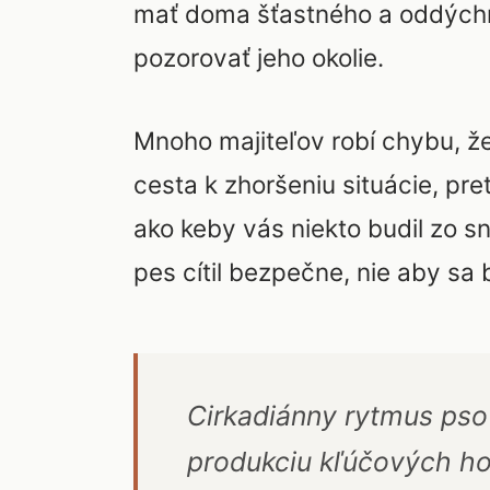
mať doma šťastného a oddýchnu
pozorovať jeho okolie.
Mnoho majiteľov robí chybu, že
cesta k zhoršeniu situácie, pre
ako keby vás niekto budil zo s
pes cítil bezpečne, nie aby sa 
Cirkadiánny rytmus psov
produkciu kľúčových ho