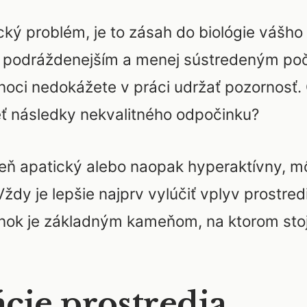
cký problém, je to zásah do biológie vášho 
 podráždenejším a menej sústredeným poč
noci nedokážete v práci udržať pozornosť. 
eť následky nekvalitného odpočinku?
 deň apatický alebo naopak hyperaktívny, m
ždy je lepšie najprv vylúčiť vplyv prostred
nok je základným kameňom, na ktorom stojí
cie prostredia