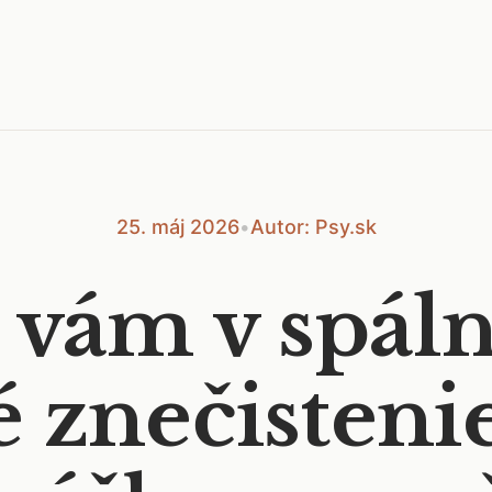
25. máj 2026
•
Autor: Psy.sk
i vám v spáln
é znečisteni