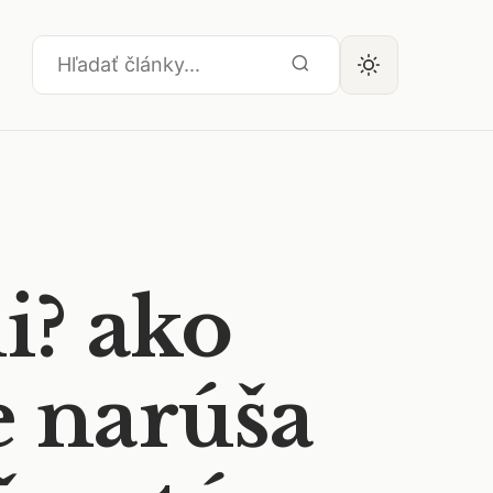
i? ako
e narúša