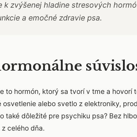
 k zvýšenej hladine stresových hormó
unkcie a emočné zdravie psa.
hormonálne súvislos
e to hormón, ktorý sa tvorí v tme a hovorí t
 osvetlenie alebo svetlo z elektroniky, pr
 to také dôležité pre psychiku psa? Bez hl
z celého dňa.