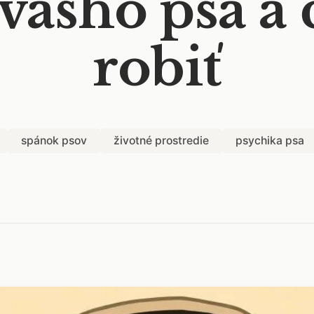
vášho psa a 
robiť
spánok psov
životné prostredie
psychika psa