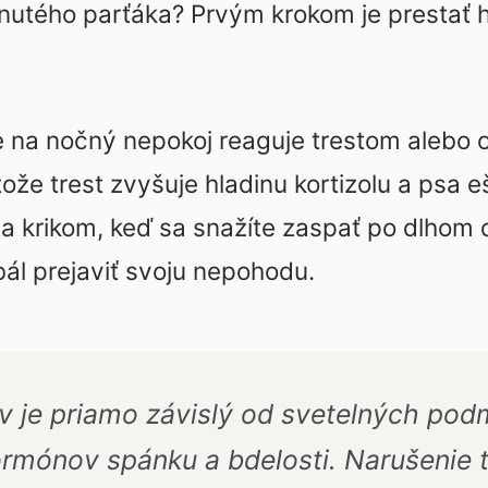
tého parťáka? Prvým krokom je prestať hľ
 na nočný nepokoj reaguje trestom alebo ok
tože trest zvyšuje hladinu kortizolu a psa e
na krikom, keď sa snažíte zaspať po dlhom 
bál prejaviť svoju nepohodu.
 je priamo závislý od svetelných podm
rmónov spánku a bdelosti. Narušenie 