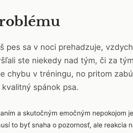
problému
áš pes sa v noci prehadzuje, vzdyc
šľali ste niekedy nad tým, či za tým
me chybu v tréningu, no pritom za
e kvalitný spánok psa.
vaním a skutočným emočným nepokojom je 
usí to byť snaha o pozornosť, ale reakcia 