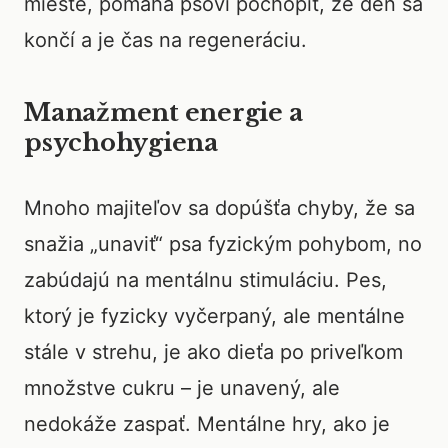
mieste, pomáha psovi pochopiť, že deň sa
končí a je čas na regeneráciu.
Manažment energie a
psychohygiena
Mnoho majiteľov sa dopúšťa chyby, že sa
snažia „unaviť“ psa fyzickým pohybom, no
zabúdajú na mentálnu stimuláciu. Pes,
ktorý je fyzicky vyčerpaný, ale mentálne
stále v strehu, je ako dieťa po priveľkom
množstve cukru – je unavený, ale
nedokáže zaspať. Mentálne hry, ako je