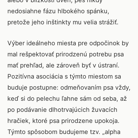
alebo v blízkosti dverí, pes nikdy
nedosiahne fázu hlbokého spánku,
pretože jeho inštinkty mu velia strážiť.
Výber ideálneho miesta pre odpočinok by
mal rešpektovať prirodzenú potrebu psa
mať prehľad, ale zároveň byť v ústraní.
Pozitívna asociácia s týmto miestom sa
buduje postupne: odmeňovaním psa vždy,
keď si do pelechu ľahne sám od seba, až
po podávanie dlhotrvajúcich žuvacích
hračiek, ktoré psa prirodzene upokoja.
Týmto spôsobom budujeme tzv. „alpha