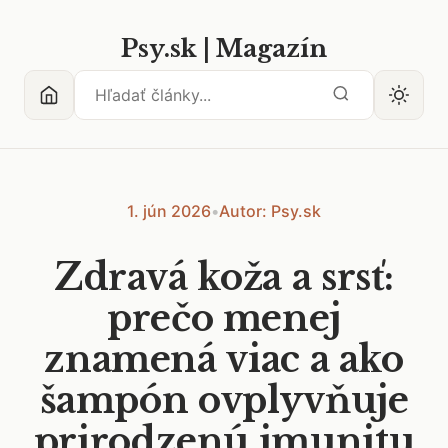
Psy.sk | Magazín
1. jún 2026
•
Autor: Psy.sk
Zdravá koža a srsť:
prečo menej
znamená viac a ako
šampón ovplyvňuje
prirodzenú imunitu