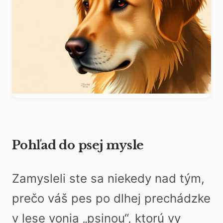
Pohľad do psej mysle
Zamysleli ste sa niekedy nad tým,
prečo váš pes po dlhej prechádzke
v lese vonia „psinou“, ktorú vy