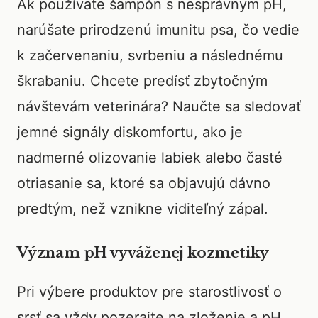
Ak používate šampón s nesprávnym pH,
narúšate prirodzenú imunitu psa, čo vedie
k začervenaniu, svrbeniu a následnému
škrabaniu. Chcete predísť zbytočným
návštevám veterinára? Naučte sa sledovať
jemné signály diskomfortu, ako je
nadmerné olizovanie labiek alebo časté
otriasanie sa, ktoré sa objavujú dávno
predtým, než vznikne viditeľný zápal.
Význam pH vyváženej kozmetiky
Pri výbere produktov pre starostlivosť o
srsť sa vždy pozerajte na zloženie a pH