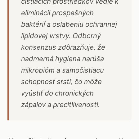
čistiacich prostriedkov vedie k
eliminácii prospešných
baktérií a oslabeniu ochrannej
lipidovej vrstvy. Odborný
konsenzus zdôrazňuje, že
nadmerná hygiena narúša
mikrobióm a samočistiacu
schopnosť srsti, čo môže
vyústiť do chronických
zápalov a precitlivenosti.