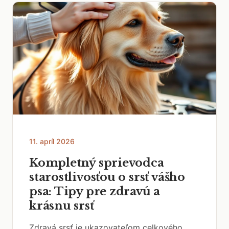
11. apríl 2026
Kompletný sprievodca
starostlivosťou o srsť vášho
psa: Tipy pre zdravú a
krásnu srsť
Zdravá srsť je ukazovateľom celkového